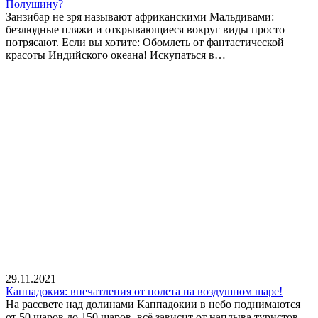
Полушину?
Занзибар не зря называют африканскими Мальдивами:
безлюдные пляжи и открывающиеся вокруг виды просто
потрясают. Если вы хотите: Обомлеть от фантастической
красоты Индийского океана! Искупаться в…
29.11.2021
Каппадокия: впечатления от полета на воздушном шаре!
На рассвете над долинами Каппадокии в небо поднимаются
от 50 шаров до 150 шаров, всё зависит от наплыва туристов.