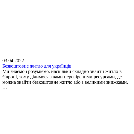
03.04.2022
Безкоштовне житло для українців
Ми знаємо і розуміємо, наскільки складно знайти житло в
Європі, тому ділимося з вами перевіреними ресурсами, де
можна знайти безкоштовне житло або з великими знижками.
…