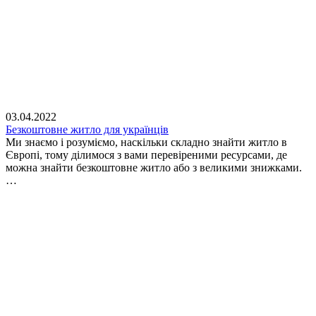
03.04.2022
Безкоштовне житло для українців
Ми знаємо і розуміємо, наскільки складно знайти житло в
Європі, тому ділимося з вами перевіреними ресурсами, де
можна знайти безкоштовне житло або з великими знижками.
…