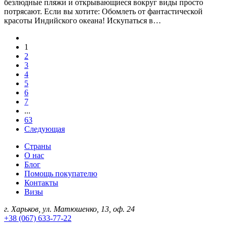
безлюдные пляжи и открывающиеся вокруг виды просто
потрясают. Если вы хотите: Обомлеть от фантастической
красоты Индийского океана! Искупаться в…
1
2
3
4
5
6
7
...
63
Следующая
Страны
О нас
Блог
Помощь покупателю
Контакты
Визы
г. Харьков, ул. Матюшенко, 13, оф. 24
+38 (067) 633-77-22