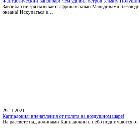
Фантастический Занзибар! Чем удивил остров Ульяну Полуши
Занзибар не зря называют африканскими Мальдивами: безлюдн
океана! Искупаться в…
29.11.2021
Каппадокия: впечатления от полета на воздушном шаре!
На рассвете над долинами Каппадокии в небо поднимаются от 5