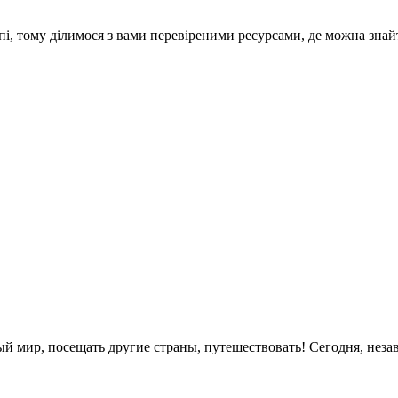
опі, тому ділимося з вами перевіреними ресурсами, де можна зн
ый мир, посещать другие страны, путешествовать! Сегодня, неза