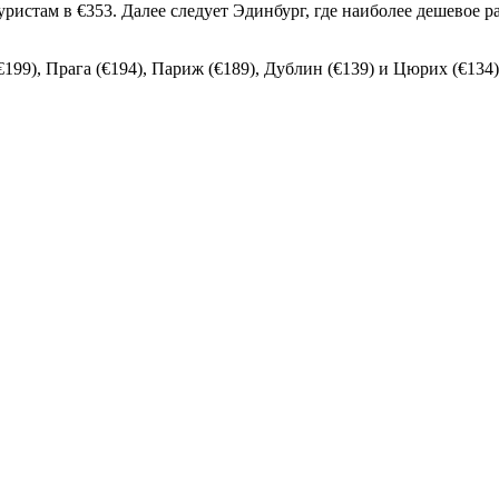
стам в €353. Далее следует Эдинбург, где наиболее дешевое ра
€199), Прага (€194), Париж (€189), Дублин (€139) и Цюрих (€134)