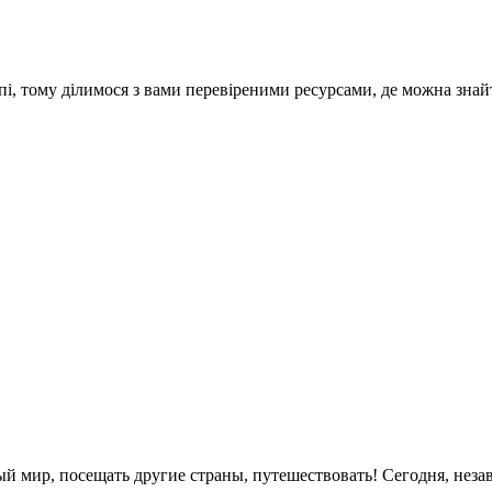
опі, тому ділимося з вами перевіреними ресурсами, де можна зн
ый мир, посещать другие страны, путешествовать! Сегодня, неза