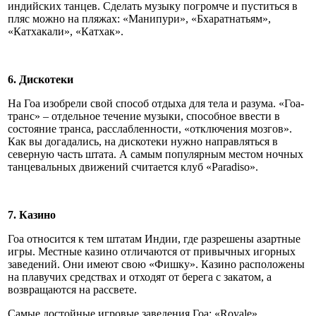
индийских танцев. Сделать музыку погромче и пуститься в
пляс можно на пляжах: «Манипури», «Бхаратнатьям»,
«Катхакали», «Катхак».
6. Дискотеки
На Гоа изобрели свой способ отдыха для тела и разума. «Гоа-
транс» – отдельное течение музыки, способное ввести в
состояние транса, расслабленности, «отключения мозгов».
Как вы догадались, на дискотеки нужно направляться в
северную часть штата. А самым популярным местом ночных
танцевальных движений считается клуб «Paradiso».
7. Казино
Гоа относится к тем штатам Индии, где разрешены азартные
игры. Местные казино отличаются от привычных игорных
заведений. Они имеют свою «Фишку». Казино расположены
на плавучих средствах и отходят от берега с закатом, а
возвращаются на рассвете.
Самые достойные игровые заведения Гоа: «Royale»,