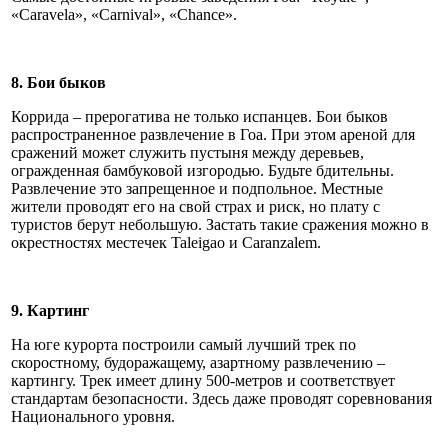
«Caravela», «Carnival», «Chance».
8. Бои быков
Коррида – прерогатива не только испанцев. Бои быков
распространенное развлечение в Гоа. При этом ареной для
сражений может служить пустыня между деревьев,
огражденная бамбуковой изгородью. Будьте бдительны.
Развлечение это запрещенное и подпольное. Местные
жители проводят его на свой страх и риск, но плату с
туристов берут небольшую. Застать такие сражения можно в
окрестностях местечек Taleigao и Caranzalem.
9. Картинг
На юге курорта построили самый лучший трек по
скоростному, будоражащему, азартному развлечению –
картингу. Трек имеет длину 500-метров и соответствует
стандартам безопасности. Здесь даже проводят соревнования
Национального уровня.