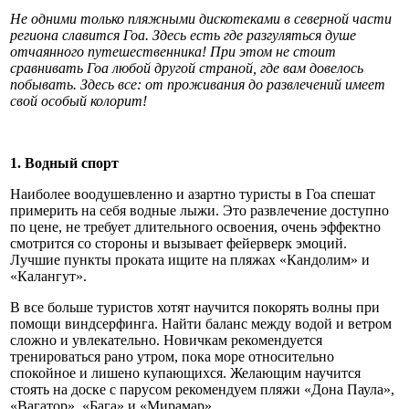
Не одними только пляжными дискотеками в северной части
региона славится Гоа. Здесь есть где разгуляться душе
отчаянного путешественника! При этом не стоит
сравнивать Гоа любой другой страной, где вам довелось
побывать. Здесь все: от проживания до развлечений имеет
свой особый колорит!
1. Водный спорт
Наиболее воодушевленно и азартно туристы в Гоа спешат
примерить на себя водные лыжи. Это развлечение доступно
по цене, не требует длительного освоения, очень эффектно
смотрится со стороны и вызывает фейерверк эмоций.
Лучшие пункты проката ищите на пляжах «Кандолим» и
«Калангут».
В все больше туристов хотят научится покорять волны при
помощи виндсерфинга. Найти баланс между водой и ветром
сложно и увлекательно. Новичкам рекомендуется
тренироваться рано утром, пока море относительно
спокойное и лишено купающихся. Желающим научится
стоять на доске с парусом рекомендуем пляжи «Дона Паула»,
«Вагатор», «Бага» и «Мирамар».