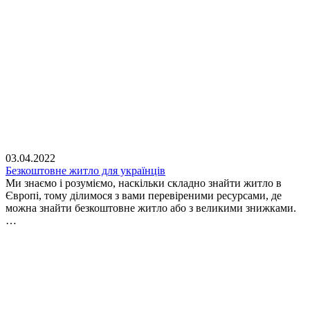
03.04.2022
Безкоштовне житло для українців
Ми знаємо і розуміємо, наскільки складно знайти житло в
Європі, тому ділимося з вами перевіреними ресурсами, де
можна знайти безкоштовне житло або з великими знижками.
…