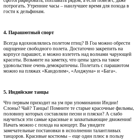
сфотографировать, поплавать рядом, а если повезет, даже
потрогать. Утренние часы – наилучшее время для похода в
гости к дельфинам.
4. Парашютный спорт
Всегда вдохновлялись полетом птиц? В Гоа можно обрести
ощущение свободного полета. Достаточно закрепить на
корпусе парашют, и можно взлететь над волнами чарующей
красоты. Возьмите на заметку, что цены здесь на такое
удовольствие очень демократичны. Полетать с парашютом
можно на пляжах «Кандолим», «Анджуна» и «Бага».
5. Индийские танцы
Что первым приходит на ум при упоминании Индии!
Слоны? Чай? Танцы! Помните те старые красочные фильмы,
половину которых составляли песни и пляски? А слабо
научиться эти самые красивые и захватывающие движения!
Начать можно с похода на концерт. Вы увидите
замечательные постановки в исполнении талантливых
танцоров. Красивые костюмы – еще один плюс в пользу