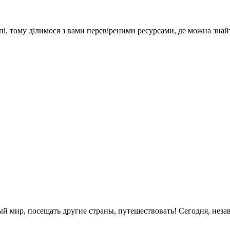
опі, тому ділимося з вами перевіреними ресурсами, де можна зн
ый мир, посещать другие страны, путешествовать! Сегодня, неза