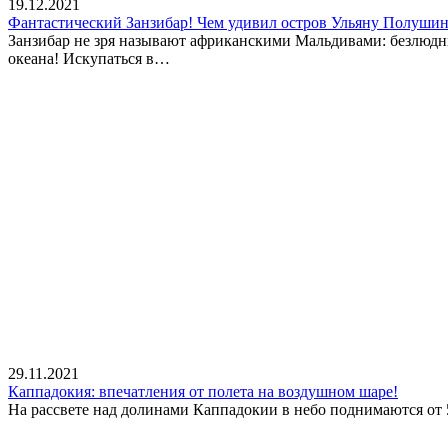
19.12.2021
Фантастический Занзибар! Чем удивил остров Ульяну Полуши
Занзибар не зря называют африканскими Мальдивами: безлюдн
океана! Искупаться в…
29.11.2021
Каппадокия: впечатления от полета на воздушном шаре!
На рассвете над долинами Каппадокии в небо поднимаются от 5