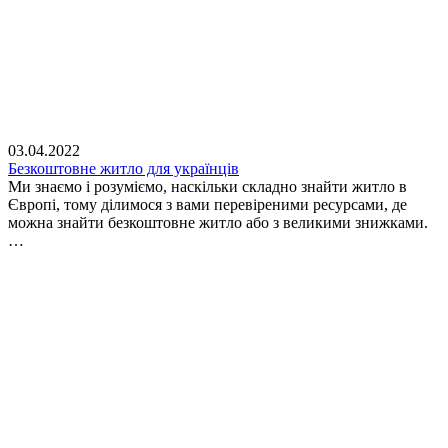
03.04.2022
Безкоштовне житло для українців
Ми знаємо і розуміємо, наскільки складно знайти житло в
Європі, тому ділимося з вами перевіреними ресурсами, де
можна знайти безкоштовне житло або з великими знижками.
…