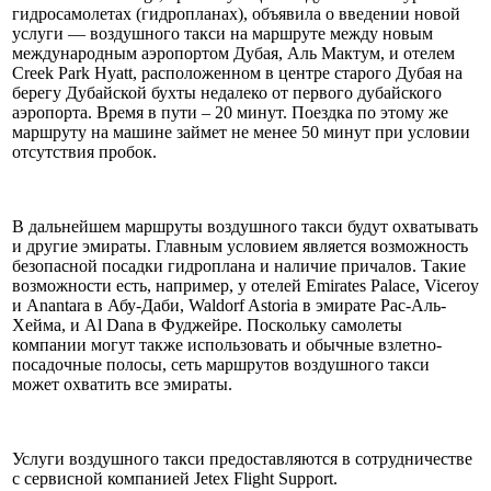
гидросамолетах (гидропланах), объявила о введении новой
услуги — воздушного такси на маршруте между новым
международным аэропортом Дубая, Аль Мактум, и отелем
Creek Park Hyatt, расположенном в центре старого Дубая на
берегу Дубайской бухты недалеко от первого дубайского
аэропорта. Время в пути – 20 минут. Поездка по этому же
маршруту на машине займет не менее 50 минут при условии
отсутствия пробок.
В дальнейшем маршруты воздушного такси будут охватывать
и другие эмираты. Главным условием является возможность
безопасной посадки гидроплана и наличие причалов. Такие
возможности есть, например, у отелей Emirates Palace, Viceroy
и Anantara в Абу-Даби, Waldorf Astoria в эмирате Рас-Аль-
Хейма, и Al Dana в Фуджейре. Поскольку самолеты
компании могут также использовать и обычные взлетно-
посадочные полосы, сеть маршрутов воздушного такси
может охватить все эмираты.
Услуги воздушного такси предоставляются в сотрудничестве
с сервисной компанией Jetex Flight Support.