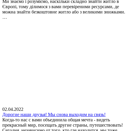
Ми знаємо і розуміємо, наскільки складно знайти житло в
Європі, тому ділимося з вами перевіреними ресурсами, де
можна знайти безкоштовне житло або з великими знижками.
…
02.04.2022
Дорогие наши друзья! Мы снова выходим на связь!
Когда-то нас с вами объединила общая мечта - видеть
прекрасный мир, посещать другие страны, путешествовать!
Сегодня, независимо от того, кто где находится, мы тоже