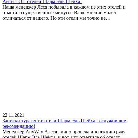
Анти-ТОП отелей Шарм Эль Шейха!
Наша менеджер Леся побывала в каждом из этих отелей и
отметила существенные минусы. Ваше мнение может
отличаться от нашего. Но эти отели мы точно не…
22.11.2021
Записки турагента: отели Шарм Эль Шейха, заслужившие
рекомендацию!
Менеджер AnyWay Алеся лично провела инспекцию рядя
отелей Шарм Эль Шейха, и вот, что отметила об отелях,