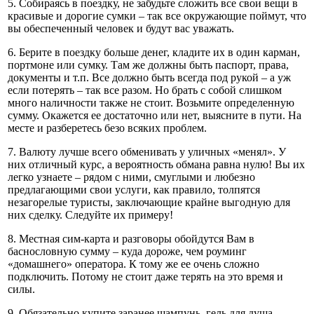
5. Собираясь в поездку, не забудьте сложить все свои вещи в
красивые и дорогие сумки – так все окружающие поймут, что
вы обеспеченный человек и будут вас уважать.
6. Берите в поездку больше денег, кладите их в один карман,
портмоне или сумку. Там же должны быть паспорт, права,
документы и т.п. Все должно быть всегда под рукой – а уж
если потерять – так все разом. Но брать с собой слишком
много наличности также не стоит. Возьмите определенную
сумму. Окажется ее достаточно или нет, выясните в пути. На
месте и разберетесь безо всяких проблем.
7. Валюту лучше всего обменивать у уличных «менял». У
них отличный курс, а вероятность обмана равна нулю! Вы их
легко узнаете – рядом с ними, смуглыми и любезно
предлагающими свои услуги, как правило, толпятся
незагорелые туристы, заключающие крайне выгодную для
них сделку. Следуйте их примеру!
8. Местная сим-карта и разговоры обойдутся Вам в
баснословную сумму – куда дороже, чем роуминг
«домашнего» оператора. К тому же ее очень сложно
подключить. Потому не стоит даже терять на это время и
силы.
9. Обязательно купите заранее шампунь, гель для душа,