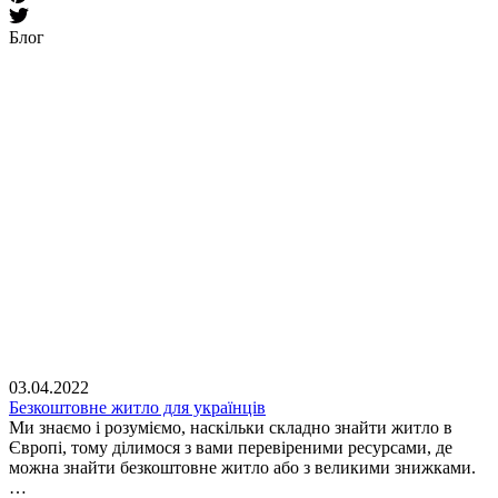
Блог
03.04.2022
Безкоштовне житло для українців
Ми знаємо і розуміємо, наскільки складно знайти житло в
Європі, тому ділимося з вами перевіреними ресурсами, де
можна знайти безкоштовне житло або з великими знижками.
…