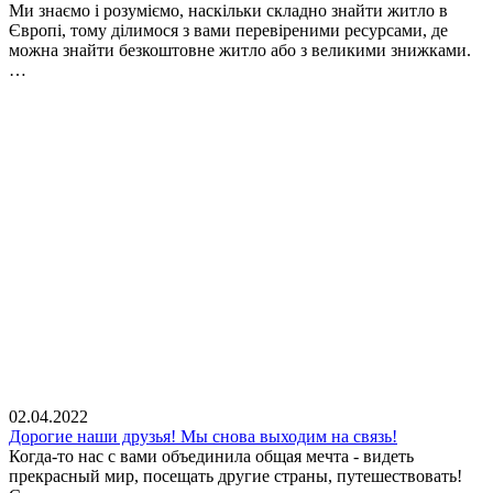
Ми знаємо і розуміємо, наскільки складно знайти житло в
Європі, тому ділимося з вами перевіреними ресурсами, де
можна знайти безкоштовне житло або з великими знижками.
…
02.04.2022
Дорогие наши друзья! Мы снова выходим на связь!
Когда-то нас с вами объединила общая мечта - видеть
прекрасный мир, посещать другие страны, путешествовать!