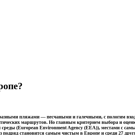
ропе?
разными пляжами — песчаными и галечными, с пологим вход
стических маршрутов. Но главным критерием выбора и оценк
среды (European Environment Agency (EEA)), местами с са
подряд становится самым чистым в Европе и среди 27 други