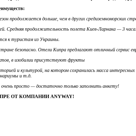
еимуществ:
зон продолжается дольше, чем в других средиземноморских стра
тей. Средняя продолжительность полета Киев-Ларнака — 3 часа
тся к туристам из Украины.
 стране безопасно. Отели Кипра предлагают отличный сервис евр
дуктов, в изобилии присутствуют фрукты
историей и культурой, на котором сохранилась масса интересны
анариумы и т.д.
ую очень просто — достаточно только заполнить анкету!
ПРЕ ОТ КОМПАНИИ ANYWAY!