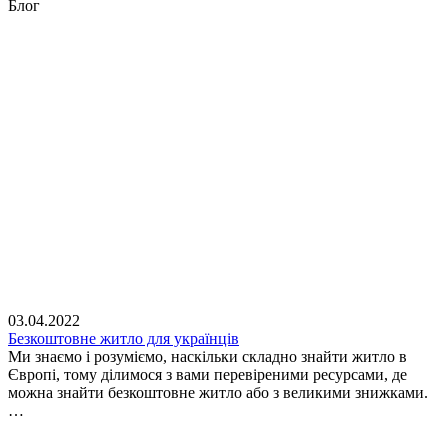
Блог
03.04.2022
Безкоштовне житло для українців
Ми знаємо і розуміємо, наскільки складно знайти житло в
Європі, тому ділимося з вами перевіреними ресурсами, де
можна знайти безкоштовне житло або з великими знижками.
…