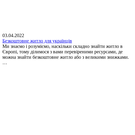
03.04.2022
Безкоштовне житло для українців
Ми знаємо і розуміємо, наскільки складно знайти житло в
Європі, тому ділимося з вами перевіреними ресурсами, де
можна знайти безкоштовне житло або з великими знижками.
…