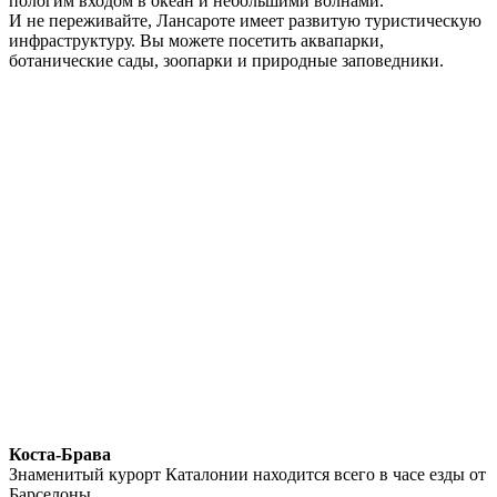
пологим входом в океан и небольшими волнами.
И не переживайте, Лансароте имеет развитую туристическую
инфраструктуру. Вы можете посетить аквапарки,
ботанические сады, зоопарки и природные заповедники.
Коста-Брава
Знаменитый курорт Каталонии находится всего в часе езды от
Барселоны.