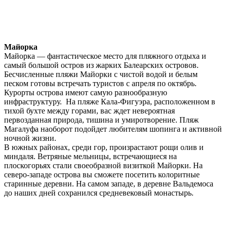
Майорка
Майорка — фантастическое место для пляжного отдыха и
самый большой остров из жарких Балеарских островов.
Бесчисленные пляжи Майорки с чистой водой и белым
песком готовы встречать туристов с апреля по октябрь.
Курорты острова имеют самую разнообразную
инфраструктуру. На пляже Кала-Фигуэра, расположенном в
тихой бухте между горами, вас ждет невероятная
первозданная природа, тишина и умиротворение. Пляж
Магалуфа наоборот подойдет любителям шопинга и активной
ночной жизни.
В южных районах, среди гор, произрастают рощи олив и
миндаля. Ветряные мельницы, встречающиеся на
плоскогорьях стали своеобразной визиткой Майорки. На
северо-западе острова вы сможете посетить колоритные
старинные деревни. На самом западе, в деревне Вальдемоса
до наших дней сохранился средневековый монастырь.