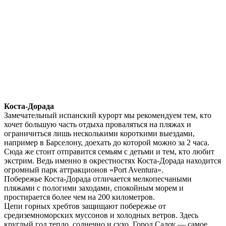
Коста-Дорада
Замечательный испанский курорт мы рекомендуем тем, кто
хочет большую часть отдыха проваляться на пляжах и
ограничиться лишь несколькими короткими выездами,
например в Барселону, доехать до которой можно за 2 часа.
Сюда же стоит отправится семьям с детьми и тем, кто любит
экстрим. Ведь именно в окрестностях Коста-Дорада находится
огромный парк аттракционов «Port Aventura».
Побережье Коста-Дорада отличается мелкопесчаными
пляжами с пологими заходами, спокойным морем и
простирается более чем на 200 километров.
Цепи горных хребтов защищают побережье от
средиземноморских муссонов и холодных ветров. Здесь
круглый год тепло, солнечно и сухо. Город Салоу — самое