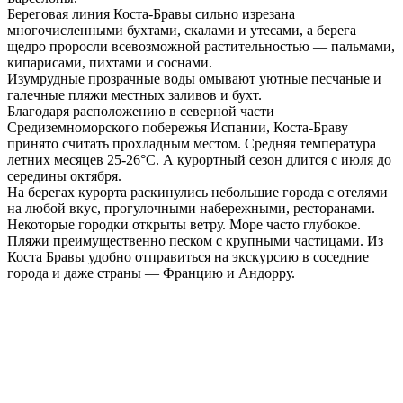
Береговая линия Коста-Бравы сильно изрезана
многочисленными бухтами, скалами и утесами, а берега
щедро проросли всевозможной растительностью — пальмами,
кипарисами, пихтами и соснами.
Изумрудные прозрачные воды омывают уютные песчаные и
галечные пляжи местных заливов и бухт.
Благодаря расположению в северной части
Средиземноморского побережья Испании, Коста-Браву
принято считать прохладным местом. Средняя температура
летних месяцев 25-26°С. А курортный сезон длится с июля до
середины октября.
На берегах курорта раскинулись небольшие города с отелями
на любой вкус, прогулочными набережными, ресторанами.
Некоторые городки открыты ветру. Море часто глубокое.
Пляжи преимущественно песком с крупными частицами. Из
Коста Бравы удобно отправиться на экскурсию в соседние
города и даже страны — Францию и Андорру.