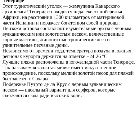
Тенерифе
Этот туристический уголок — жемчужина Канарского
архипелага! Тенерифе находится недалеко от побережья
Африки, на расстоянии 1300 километров от материковой
части Испании и поражает богатством своей природы.
Пейзажи острова составляют изумительные бухты с чёрным
вулканическим или золотистым песком, величественные
горные массивы, живописные тропические леса и
удивительные песчаные дюны.
Независимо от времени года, температура воздуха в южных
регионах курорта держится на отметке +24-26 °С.
Лучшие пляжи расположены в юго-западной части Тенерифе.
Так называемая «золотая миля» имеет искусственное
происхождение, поскольку мелкий золотой песок для пляжей
был завезен с Сахары.
Побережье Пуэрто-де-ла-Крус с черным вулканическим
песком — идеальный вариант для серферов, которые
съезжаются сюда ради высоких волн.