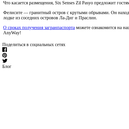
Что касается размещения, Six Senses Zil Pasyo предложит гост
Фелисите — гранитный остров с крутыми обрывами. Он находит
лодке из соседних островов Ла-Диг и Праслин.
О сроках получения загранпаспорта
можете ознакомится на на
AnyWay!
Поделиться в социальных сетях
Блог