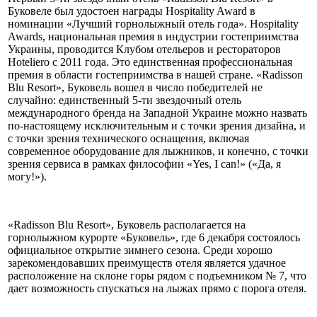
Буковеле был удостоен награды Hospitality Award в
номинации «Лучший горнолыжный отель года». Hospitality
Awards, национальная премия в индустрии гостеприимства
Украины, проводится Клубом отельеров и рестораторов
Hoteliero c 2011 года. Это единственная профессиональная
премия в области гостеприимства в нашей стране. «Radisson
Blu Resort», Буковель вошел в число победителей не
случайно: единственный 5-ти звездочный отель
международного бренда на Западной Украине можно назвать
по-настоящему исключительным и с точки зрения дизайна, и
с точки зрения технического оснащения, включая
современное оборудование для лыжников, и конечно, с точки
зрения сервиса в рамках философии «Yes, I can!» («Да, я
могу!»).
«Radisson Blu Resort», Буковель располагается на
горнолыжном курорте «Буковель», где 6 декабря состоялось
официальное открытие зимнего сезона. Среди хорошо
зарекомендовавших преимуществ отеля является удачное
расположение на склоне горы рядом с подъемником № 7, что
дает возможность спускаться на лыжах прямо с порога отеля.