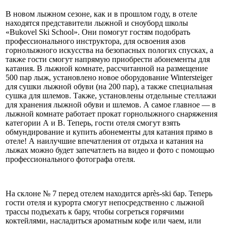
В новом лыжном сезоне, как и в прошлом году, в отеле
находятся представители лыжной и сноуборд школы
«Bukovel Ski School». Они помогут гостям подобрать
профессионального инструктора, для освоения азов
горнолыжного искусства на безопасных пологих спусках, а
также гости смогут напрямую приобрести абонементы для
катания. В лыжной комнате, рассчитанной на размещение
500 пар лыж, установлено новое оборудование Wintersteiger
для сушки лыжной обуви (на 200 пар), а также специальная
сушка для шлемов. Также, установлены отдельные стеллажи
для хранения лыжной обуви и шлемов. А самое главное — в
лыжной комнате работает прокат горнолыжного снаряжения
категории А и В. Теперь, гости отеля смогут взять
обмундирование и купить абонементы для катания прямо в
отеле! А наилучшие впечатления от отдыха и катания на
лыжах можно будет запечатлеть на видео и фото с помощью
профессионального фотографа отеля.
На склоне № 7 перед отелем находится après-ski бар. Теперь
гости отеля и курорта смогут непосредственно с лыжной
трассы подъехать к бару, чтобы согреться горячими
коктейлями, насладиться ароматным кофе или чаем, или