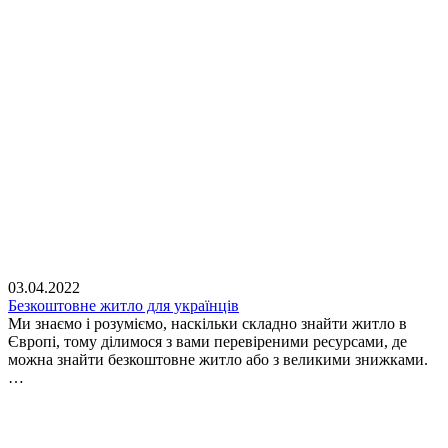
03.04.2022
Безкоштовне житло для українців
Ми знаємо і розуміємо, наскільки складно знайти житло в
Європі, тому ділимося з вами перевіреними ресурсами, де
можна знайти безкоштовне житло або з великими знижками.
…