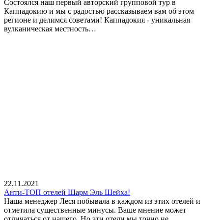
Состоялся наш первый авторский групповой тур в
Каппадокию и мы с радостью рассказываем вам об этом
регионе и делимся советами! Каппадокия - уникальная
вулканическая местность…
22.11.2021
Анти-ТОП отелей Шарм Эль Шейха!
Наша менеджер Леся побывала в каждом из этих отелей и
отметила существенные минусы. Ваше мнение может
отличаться от нашего. Но эти отели мы точно не…