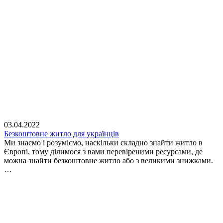
03.04.2022
Безкоштовне житло для українців
Ми знаємо і розуміємо, наскільки складно знайти житло в
Європі, тому ділимося з вами перевіреними ресурсами, де
можна знайти безкоштовне житло або з великими знижками.
…