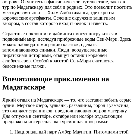
острове. Окунитесь в фантастическое путешествие, заказав
тур по Мадагаскару для себя и родных. Это позволит посетить
местную святыню — Холм Амбохиманга, где скрыты
королевские артефакты. Селение окружено защитным
забором, в состав которого входит белок и известь.
Страстные поклонники дайвинга смогут погрузиться в
подводный мир, исследуя прибрежные воды Сен-Мари. Здесь
можно наблюдать миграцию касаток, сделать
запоминающиеся снимки. Люди, воодушевленные
пиратскими историями, отыщут останки кораблей
флибустьеров. Особой красотой Сен-Мари считаются
белоснежные пляжи.
Впечатляющие приключения на
Мадагаскаре
Яркий отдых на Мадагаскаре — то, что заставит забыть серые
будни. Мертвое озеро, вулканы, развалины, город Туамасина,
это ожидает странников, предпочитающих остров материку.
Для отпуска в сентябре, октябре или ноябре отдыхающим
предложена интересная экскурсионная программа:
Национальный парт Амбер Маунтин. Питомцами этой