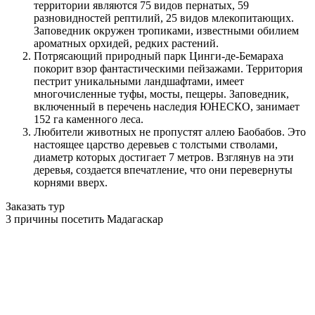
территории являются 75 видов пернатых, 59
разновидностей рептилий, 25 видов млекопитающих.
Заповедник окружен тропиками, известными обилием
ароматных орхидей, редких растений.
Потрясающий природный парк Цинги-де-Бемараха
покорит взор фантастическими пейзажами. Территория
пестрит уникальными ландшафтами, имеет
многочисленные туфы, мосты, пещеры. Заповедник,
включенный в перечень наследия ЮНЕСКО, занимает
152 га каменного леса.
Любители животных не пропустят аллею Баобабов. Это
настоящее царство деревьев с толстыми стволами,
диаметр которых достигает 7 метров. Взглянув на эти
деревья, создается впечатление, что они перевернуты
корнями вверх.
Заказать тур
3 причины посетить Мадагаскар