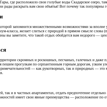
ары, где расположило свои голубые воды Скадарское озеро, там,
 рады раскрыть вам свои объятья! Вот почему так популярны г
и
которой запомнится множественными возможностями за вполне ум
иум-класса, желает слиться с природой в прямом смысле слова (
ы вы заметите, что такой отдых обойдется вам недорого — цены 
ься
территории скромных и роскошных, песчаных, галечных и даже 
емя пешим прогулкам по серпантинным горным дорогам, узким у
опримечательностей — как рукотворных, так и природных — это 
в.
й, так и в частных апартаментах, отдать предпочтение отдельно
зможностей имеет свои явные преимущества — расположение по 