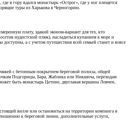
 где в гору вдался монастырь «Острог», где у ног плещется
орящие туры из Харькова в Черногорию.
еренную плату, эдакий эконом-вариант для тех, кто
посетив нудистский пляж), насладиться купанием в море и
доступны, а с учетом путешествия всей семьей станет и вовсе
пляжей с бетонным покрытием береговой полосы, общей
лочкам Подгорицы, Бара, Жаблика или Никшича, переходам
может быть монастырь Цетине, двуглавая вершина Ловчен,
 стоящей вилле или остановиться на территории кемпинга в
отношению к береговой линии, дополнительные услуги,