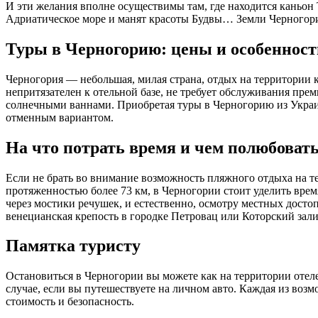
И эти желания вполне осуществимы там, где находится каньон Т
Адриатическое море и манят красоты Будвы… Земли Черногории
Туры в Черногорию: цены и особенност
Черногория — небольшая, милая страна, отдых на территории 
непритязателен к отельной базе, не требует обслуживания прем
солнечными ваннами. Приобретая туры в Черногорию из Украин
отменным вариантом.
На что потрать время и чем полюбоват
Если не брать во внимание возможность пляжного отдыха на 
протяженностью более 73 км, в Черногории стоит уделить вр
через мостики речушек, и естественно, осмотру местных дост
венецианская крепость в городке Петровац или Которский зали
Памятка туристу
Остановиться в Черногории вы можете как на территории отеле
случае, если вы путешествуете на личном авто. Каждая из во
стоимость и безопасность.